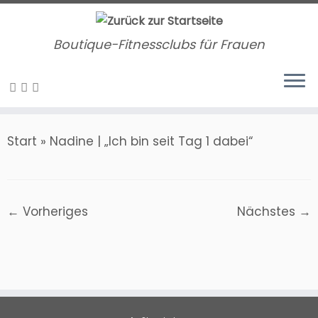
Zum
Inhalt
Boutique-Fitnessclubs für Frauen
springen
Start
»
Nadine | „Ich bin seit Tag 1 dabei“
← Vorheriges
Nächstes →