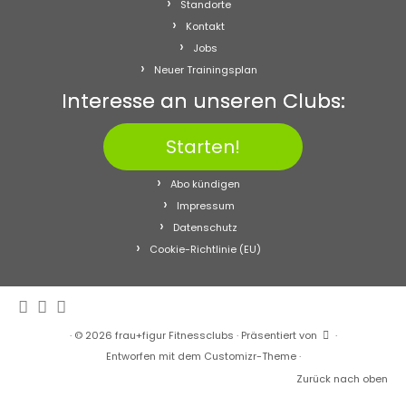
Standorte
Kontakt
Jobs
Neuer Trainingsplan
Interesse an unseren Clubs:
Starten!
Abo kündigen
Impressum
Datenschutz
Cookie-Richtlinie (EU)
·
© 2026
frau+figur Fitnessclubs
·
Präsentiert von
·
Entworfen mit dem
Customizr-Theme
·
Zurück nach oben