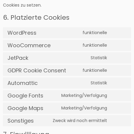
Cookies zu setzen.
6. Platzierte Cookies
WordPress
funktionelle
Consent
to
WooCommerce
funktionelle
Consent
service
to
wordpress
JetPack
Statistik
Consent
service
to
woocomm
GDPR Cookie Consent
funktionelle
Consent
service
to
jetpack
Automattic
Statistik
Consent
service
to
gdpr-
Google Fonts
Marketing/Verfolgung
Consent
service
cookie-
to
automatti
consent
Google Maps
Marketing/Verfolgung
Consent
service
to
google-
Sonstiges
Zweck wird noch ermittelt
Consent
service
fonts
to
google-