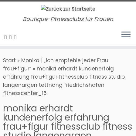
Zum
Inhalt
Boutique-Fitnessclubs für Frauen
springen
Start
»
Monika | „Ich empfehle jeder Frau
frau+figur“
»
monika erhardt kundenerfolg
erfahrung frau+figur fitnessclub fitness studio
langenargen tettnang friedrichshafen
fitnesscenter_16
monika erhardt
kundenerfolg erfahrung
frau+figur fitnessclub fitness
studio langenargen