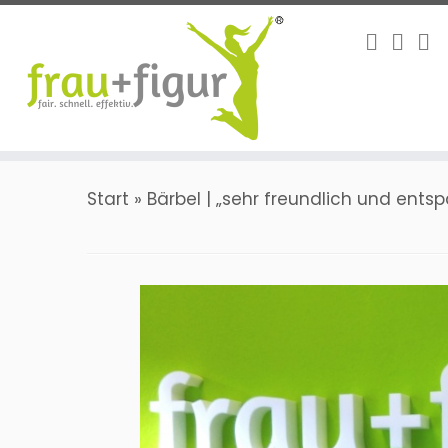
Zum
Inhalt
springen
Start
»
Bärbel | „sehr freundlich und ent