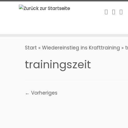
Zum
Inhalt
springen
Start
»
Wiedereinstieg ins Krafttraining
»
t
trainingszeit
← Vorheriges