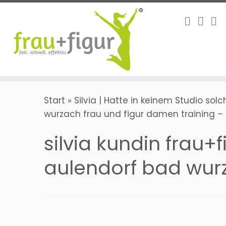
Zum
Inhalt
springen
Start
»
Silvia | Hatte in keinem Studio solc
wurzach frau und figur damen training –
silvia kundin frau+
aulendorf bad wurz