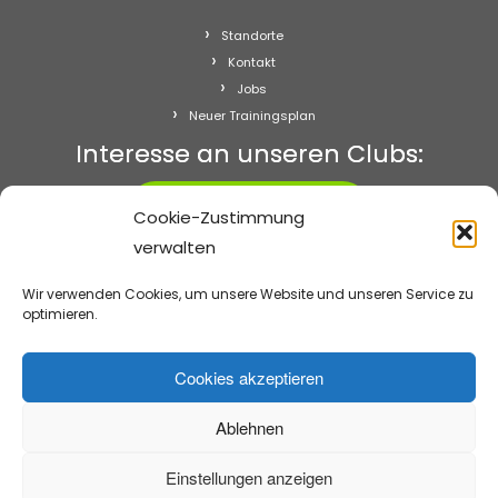
Standorte
Kontakt
Jobs
Neuer Trainingsplan
Interesse an unseren Clubs:
Starten!
Cookie-Zustimmung
verwalten
Abo kündigen
Impressum
Wir verwenden Cookies, um unsere Website und unseren Service zu
Datenschutz
optimieren.
Cookie-Richtlinie (EU)
Cookies akzeptieren
Ablehnen
·
© 2026
frau+figur Fitnessclubs
·
Präsentiert von
·
Entworfen mit dem
Customizr-Theme
·
Einstellungen anzeigen
Zurück nach oben