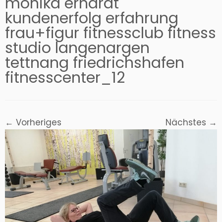
monika erhardt
kundenerfolg erfahrung
frau+figur fitnessclub fitness
studio langenargen
tettnang friedrichshafen
fitnesscenter_12
← Vorheriges
Nächstes →