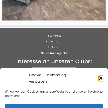
Standorte
Kontakt
Jobs
Neuer Trainingsplan
Interesse an unseren Clubs:
Starten!
Cookie-Zustimmung
verwalten
Abo kündigen
Impressum
Wir verwenden Cookies, um unsere Website und unseren Service zu
Datenschutz
optimieren.
Cookie-Richtlinie (EU)