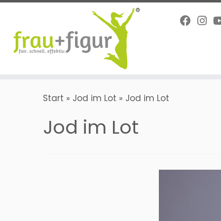
Zum
Inhalt
springen
Start
»
Jod im Lot
»
Jod im Lot
Jod im Lot