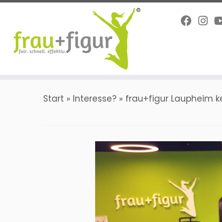
Zum
Inhalt
springen
Start
»
Interesse?
»
frau+figur Laupheim 