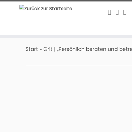
Zum
Inhalt
springen
Start
»
Grit | „Persönlich beraten und betr