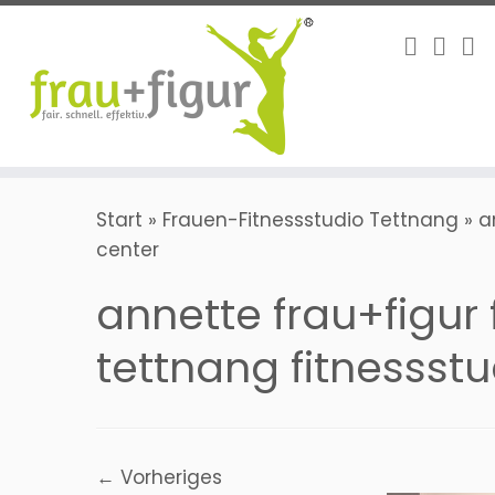
Zum
Inhalt
springen
Start
»
Frauen-Fitnessstudio Tettnang
»
a
center
annette frau+figur
tettnang fitnessstu
← Vorheriges