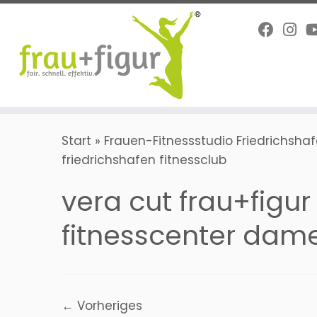
Zum
Inhalt
springen
Start
»
Frauen-Fitnessstudio Friedrichsha
friedrichshafen fitnessclub
vera cut frau+figur
fitnesscenter damen
← Vorheriges