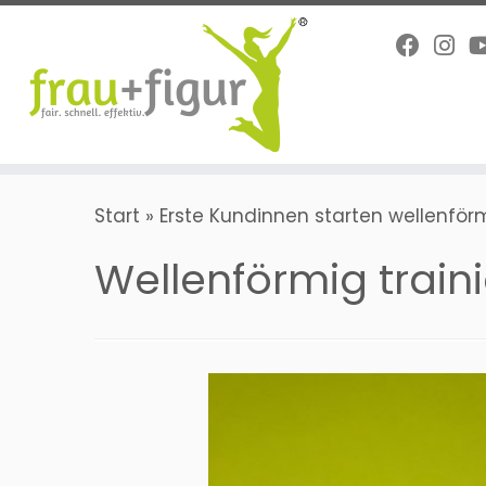
Zum
Inhalt
springen
Start
»
Erste Kundinnen starten wellenför
Wellenförmig traini