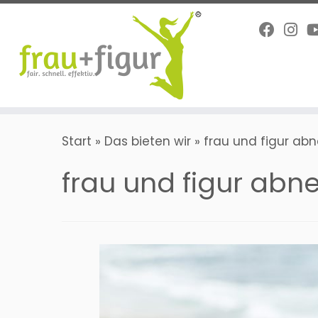
Zum
Inhalt
springen
Start
»
Das bieten wir
»
frau und figur ab
frau und figur ab