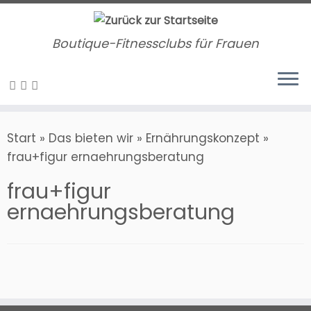
Zum
Inhalt
Boutique-Fitnessclubs für Frauen
springen
Start
»
Das bieten wir
»
Ernährungskonzept
»
frau+figur ernaehrungsberatung
frau+figur
ernaehrungsberatung