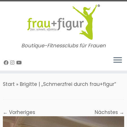
Zum
Inhalt
springen
Boutique-Fitnessclubs für Frauen
Start
»
Brigitte | „Schmerzfrei durch frau+figur“
← Vorheriges
Nächstes →