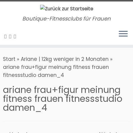
Zum
Inhalt
Boutique-Fitnessclubs für Frauen
springen
Start
»
Ariane | 12kg weniger in 2 Monaten
»
ariane frau+figur meinung fitness frauen
fitnessstudio damen_4
ariane frau+figur meinung
fitness frauen fitnessstudio
damen_4