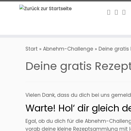
Zum
Inhalt
springen
Start
»
Abnehm-Challenge
»
Deine grati
Deine gratis Reze
Vielen Dank, dass du dich bei uns gemelde
Warte! Hol‘ dir gleich d
Egal, ob du dich für die Abnehm-Challen
vorab deine kleine Rezeptsammlung mit le