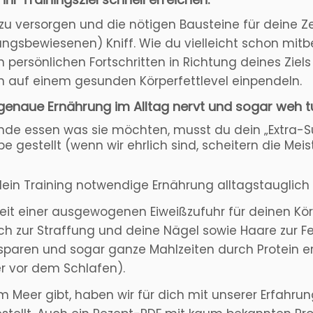
 versorgen und die nötigen Bausteine für deine Zel
ngsbewiesenen) Kniff. Wie du vielleicht schon mit
 persönlichen Fortschritten in Richtung deines Ziel
h auf einem gesunden Körperfettlevel einpendeln.
 genaue Ernährung im Alltag nervt und sogar weh t
de essen was sie möchten, musst du dein „Extra-S
obe gestellt (wenn wir ehrlich sind, scheitern die Me
 dein Training notwendige Ernährung alltagstaugli
hkeit einer ausgewogenen Eiweißzufuhr für deinen Kör
h zur Straffung und deine Nägel sowie Haare zur Fe
insparen und sogar ganze Mahlzeiten durch Protein e
 vor dem Schlafen).
Meer gibt, haben wir für dich mit unserer Erfahrung