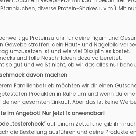
ellt. Auch ein Rezept-PDF mit kaum bekannten Pro
n-Pfannkuchen, diverse Protein-Shakes u.v.m.). Mit n
 hochwertige Proteinzufuhr für deine Figur- und Gesu
ein Gewebe straffen, dein Haut- und Nagelbild ver
ag umzusetzen ist und wie viel Disziplin es kostet.
nacks und tolle Nasch-Ideen dazu vorbereitet.
ht so gut und weißt nicht, ob wir das alles nur beh
d/Geschmack davon machen
erem Familienbetrieb möchten wir dir einen Gutsch
etesteten Produkten in Ruhe um und wenn du eine K
f deinen gesamten Einkauf. Aber das ist keine Werbe
kte im Angebot! Nur jetzt 1x anwendbar!
de „testercheck“
auf einem Zettel und gib ihn nac
ch die Bestellung ausführen und deine Produkte ent