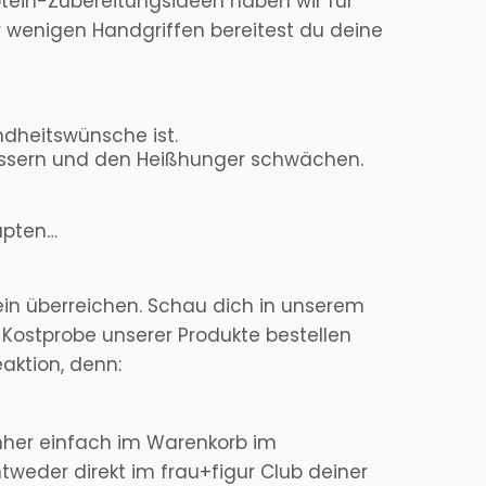
tein-Zubereitungsideen haben wir für
ur wenigen Handgriffen bereitest du deine
ndheitswünsche ist.
bessern und den Heißhunger schwächen.
aupten…
ein überreichen. Schau dich in unserem
ostprobe unserer Produkte bestellen
aktion, denn:
hher einfach im Warenkorb im
weder direkt im frau+figur Club deiner