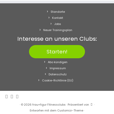
Standorte
Kontakt
Jobs
Neuer Trainingsplan
Interesse an unseren Clubs:
Starten!
Abo kündigen
Impressum
Datenschutz
Cookie-Richtlinie (EU)
·
© 2026
frau+figur Fitnessclubs
·
Präsentiert von
·
Entworfen mit dem
Customizr-Theme
·