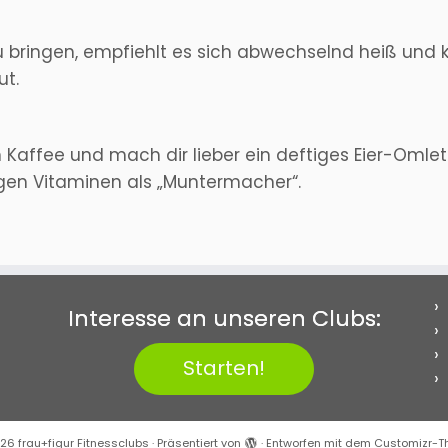
 bringen, empfiehlt es sich abwechselnd heiß und 
ut.
 Kaffee und mach dir lieber ein deftiges Eier-Omle
tigen Vitaminen als „Muntermacher“.
Interesse an unseren Clubs:
Starten!
026
frau+figur Fitnessclubs
·
Präsentiert von
·
Entworfen mit dem
Customizr-