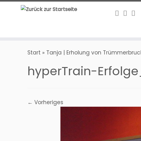
Zum
Inhalt
springen
Start
»
Tanja | Erholung von Trümmerbruch
hyperTrain-Erfolg
← Vorheriges