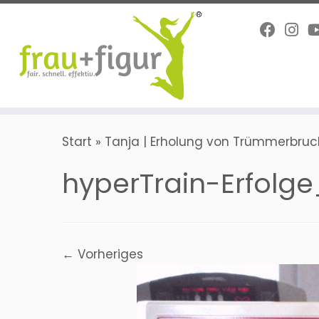
Zum
Inhalt
springen
Start
»
Tanja | Erholung von Trümmerbruch
hyperTrain-Erfolg
← Vorheriges