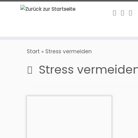
Zum
Inhalt
springen
Start
»
Stress vermeiden
Stress vermeide