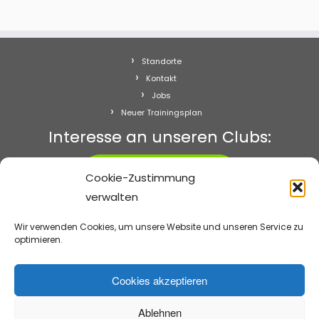
Standorte
Kontakt
Jobs
Neuer Trainingsplan
Interesse an unseren Clubs:
Starten!
Cookie-Zustimmung
verwalten
Abo kündigen
Impressum
Wir verwenden Cookies, um unsere Website und unseren Service zu
Datenschutz
optimieren.
Cookie-Richtlinie (EU)
Cookies akzeptieren
Ablehnen