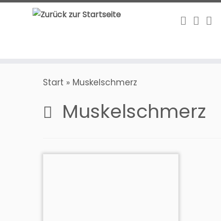
Zum
Inhalt
springen
Start
»
Muskelschmerz
Muskelschmerz