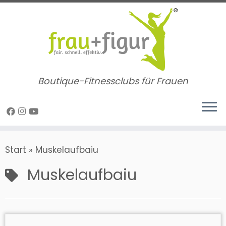
Zum
Inhalt
springen
Boutique-Fitnessclubs für Frauen
Start
»
Muskelaufbaiu
Muskelaufbaiu