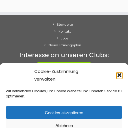
Standorte
Kontakt
Jobs
Neuer Trainingsplan
Interesse an unseren Clubs:
Starten!
Cookie-Zustimmung
verwalten
Abo kündigen
Impressum
Wir verwenden Cookies, um unsere Website und unseren Service zu
Datenschutz
optimieren.
Cookie-Richtlinie (EU)
Cookies akzeptieren
Ablehnen