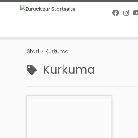
Zum
Inhalt
springen
Start
»
Kurkuma
Kurkuma