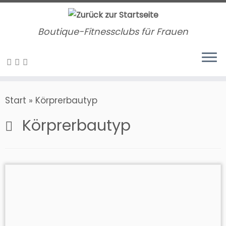
Zum
Inhalt
Boutique-Fitnessclubs für Frauen
springen
Start
»
Körprerbautyp
Körprerbautyp