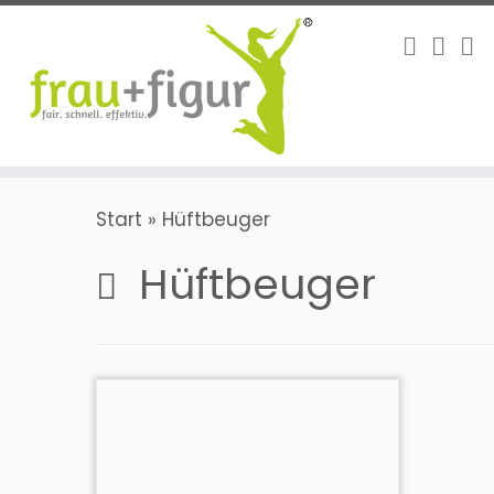
Zum
Inhalt
springen
Start
»
Hüftbeuger
Hüftbeuger