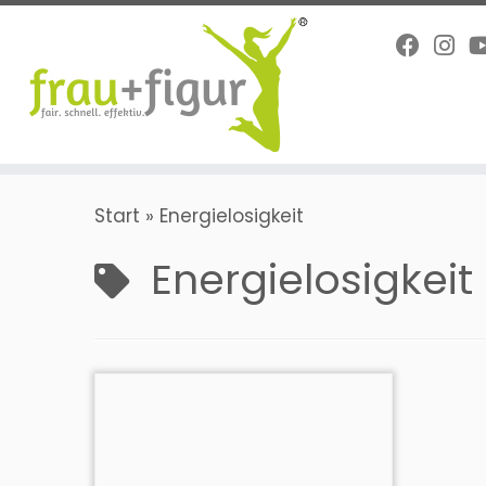
Zum
Inhalt
springen
Start
»
Energielosigkeit
Energielosigkeit