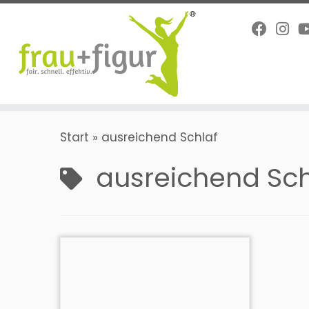
Zum
Inhalt
springen
Start
»
ausreichend Schlaf
ausreichend Sch