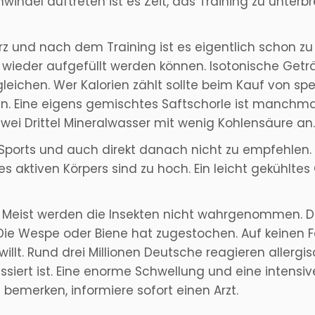
ndel auftreten ist es Zeit, das Training zu unterb
rz und nach dem Training ist es eigentlich schon zu 
 wieder aufgefüllt werden können. Isotonische Geträ
leichen. Wer Kalorien zählt sollte beim Kauf von sp
n. Eine eigens gemischtes Saftschorle ist manchmal
d zwei Drittel Mineralwasser mit wenig Kohlensäure an.
Sports und auch direkt danach nicht zu empfehlen.
s aktiven Körpers sind zu hoch. Ein leicht gekühltes 
. Meist werden die Insekten nicht wahrgenommen. 
 Die Wespe oder Biene hat zugestochen. Auf keinen Fal
illt. Rund drei Millionen Deutsche reagieren allergis
ssiert ist. Eine enorme Schwellung und eine intensi
s bemerken, informiere sofort einen Arzt.