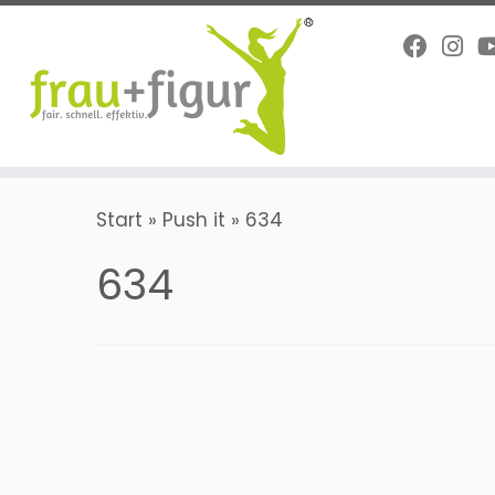
Zum
Inhalt
springen
Start
»
Push it
»
634
634