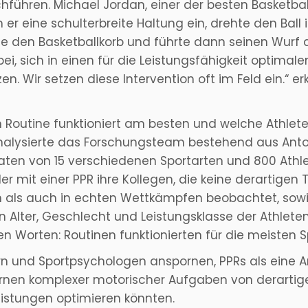
führen. Michael Jordan, einer der besten Basketballs
er eine schulterbreite Haltung ein, drehte den Ball 
erte den Basketballkorb und führte dann seinen Wurf
ei, sich in einen für die Leistungsfähigkeit optimal
tzen. Wir setzen diese Intervention oft im Feld ein.“ 
von Routine funktioniert am besten und welche Athle
alysierte das Forschungsteam bestehend aus Anton
Daten von 15 verschiedenen Sportarten und 800 Athle
ler mit einer PPR ihre Kollegen, die keine derartige
 als auch in echten Wettkämpfen beobachtet, sowi
Alter, Geschlecht und Leistungsklasse der Athleten, 
ren Worten: Routinen funktionierten für die meisten
rn und Sportpsychologen anspornen, PPRs als eine Ar
nen komplexer motorischer Aufgaben von derartigen
eistungen optimieren könnten.