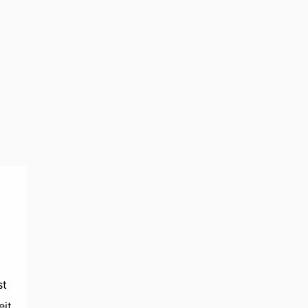
st
eit