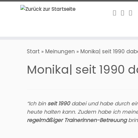
Zum
Inhalt
springen
Start
»
Meinungen
»
Monika| seit 1990 dabe
Monika| seit 1990 d
“Ich bin
seit 1990
dabei und habe durch e
heute halten kann. Zudem habe ich mein
regelmäßiger Trainerinnen-Betreuung
brin