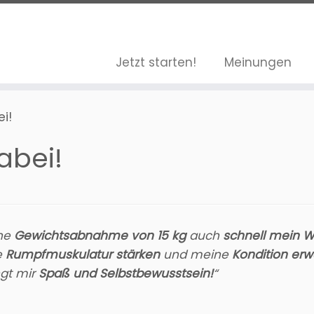
Jetzt starten!
Meinungen
i!
abei!
ine
Gewichtsabnahme von 15 kg
auch
schnell mein W
e
Rumpfmuskulatur stärken
und meine
Kondition erw
gt mir
Spaß und Selbstbewusstsein!
“