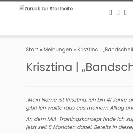
Zum
Inhalt
springen
Start
»
Meinungen
»
Krisztina | „Bandsch
Krisztina | „Band
„Mein Name ist Krisztina, ich bin 41 Jahre a
gibt! Ich wollte raus aus meinem Alltag u
An dem MIA-Trainingskonzept finde ich supe
jetzt seit 8 Monaten dabei. Bereits in die