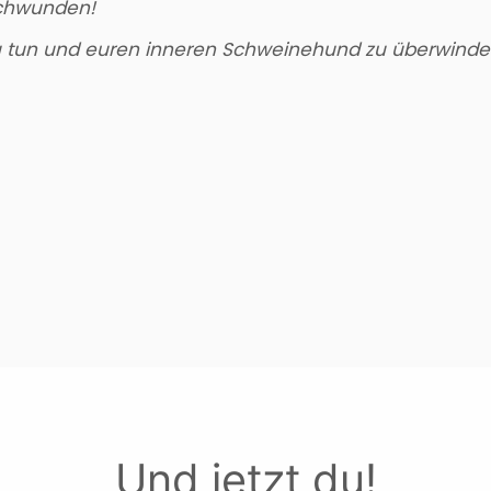
chwunden!
zu tun und euren inneren Schweinehund zu überwinde
Und jetzt du!