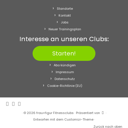
Standorte
Kontakt
Jobs
Neuer Trainingsplan
Interesse an unseren Clubs:
Starten!
Abo kündigen
Impressum
Datenschutz
Cookie-Richtlinie (EU)
·
© 2026
frau+figur Fitnessclubs
·
Präsentiert von
·
Entworfen mit dem
Customizr-Theme
·
Zurück nach oben