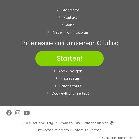
Standorte
Kontakt
Jobs
Neuer Trainingsplan
Interesse an unseren Clubs:
Starten!
Abo kündigen
Impressum
Datenschutz
Cookie-Richtlinie (EU)
·
© 2026
frau+figur Fitnessclubs
·
Präsentiert von
·
Entworfen mit dem
Customizr-Theme
·
Zurück nach oben