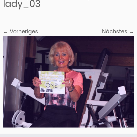
lady_03
← Vorheriges
Nächstes →