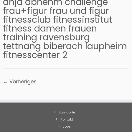
anja abnehm challenge
frau+figur frau und figur
fitnessclub fitnessinstitut
fitness damen frauen
training ravensburg
tettnang biberach laupheim
fitnesscenter 2
← Vorheriges
Standorte
Kontakt
Jobs