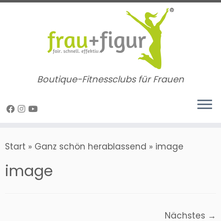
Zum
Inhalt
springen
Boutique-Fitnessclubs für Frauen
Start
»
Ganz schön herablassend
»
image
image
Nächstes →