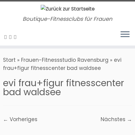
Zum
Inhalt
Boutique-Fitnessclubs für Frauen
springen
Start
»
Frauen-Fitnessstudio Ravensburg
»
evi
frau+figur fitnesscenter bad waldsee
evi frau+figur fitnesscenter
bad waldsee
← Vorheriges
Nächstes →