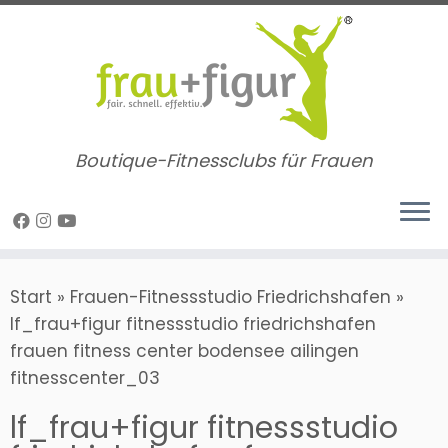
Zum
Inhalt
springen
Boutique-Fitnessclubs für Frauen
Start
»
Frauen-Fitnessstudio Friedrichshafen
»
lf_frau+figur fitnessstudio friedrichshafen
frauen fitness center bodensee ailingen
fitnesscenter_03
lf_frau+figur fitnessstudio