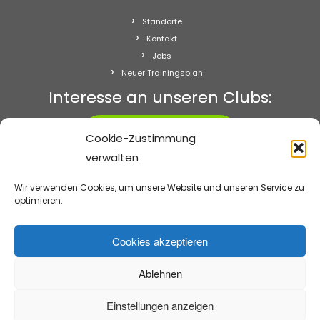
Standorte
Kontakt
Jobs
Neuer Trainingsplan
Interesse an unseren Clubs:
Starten!
Cookie-Zustimmung
verwalten
Abo kündigen
Impressum
Wir verwenden Cookies, um unsere Website und unseren Service zu
Datenschutz
optimieren.
Cookie-Richtlinie (EU)
Cookies akzeptieren
Ablehnen
·
© 2026
frau+figur Fitnessclubs
·
Präsentiert von
·
Entworfen mit dem
Customizr-Theme
·
Einstellungen anzeigen
Zurück nach oben