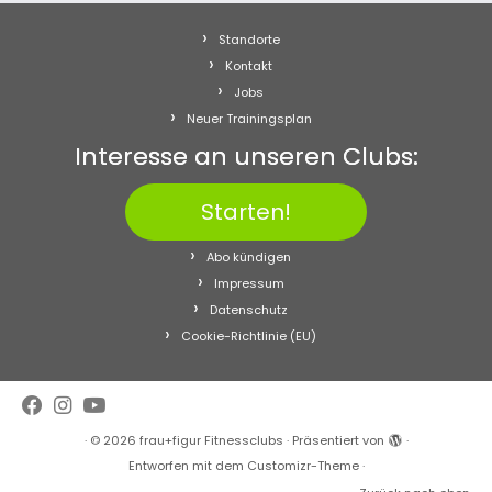
Standorte
Kontakt
Jobs
Neuer Trainingsplan
Interesse an unseren Clubs:
Starten!
Abo kündigen
Impressum
Datenschutz
Cookie-Richtlinie (EU)
·
© 2026
frau+figur Fitnessclubs
·
Präsentiert von
·
Entworfen mit dem
Customizr-Theme
·