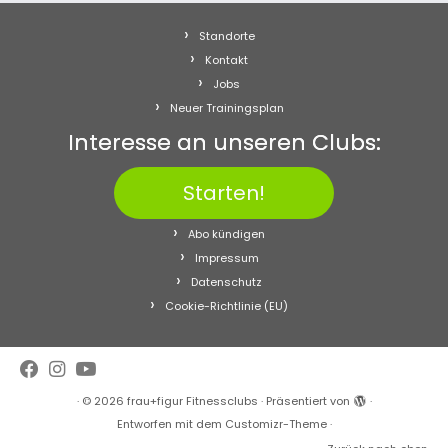
Standorte
Kontakt
Jobs
Neuer Trainingsplan
Interesse an unseren Clubs:
Starten!
Abo kündigen
Impressum
Datenschutz
Cookie-Richtlinie (EU)
·
© 2026
frau+figur Fitnessclubs
·
Präsentiert von
·
Entworfen mit dem
Customizr-Theme
·