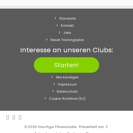
Standorte
Kontakt
Jobs
Neuer Trainingsplan
Interesse an unseren Clubs:
Starten!
Abo kündigen
Impressum
Datenschutz
Cookie-Richtlinie (EU)
·
© 2026
frau+figur Fitnessclubs
·
Präsentiert von
·