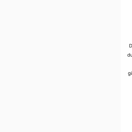
D
du
g