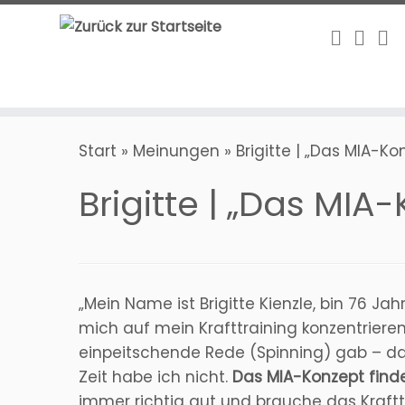
Zum
Inhalt
springen
Start
»
Meinungen
»
Brigitte | „Das MIA-Kon
Brigitte | „Das MIA-
„Mein Name ist Brigitte Kienzle, bin 76 Jah
mich auf mein Krafttraining konzentrieren
einpeitschende Rede (Spinning) gab – das
Zeit habe ich nicht.
Das MIA-Konzept finde 
immer richtig gut und brauche das Krafttr